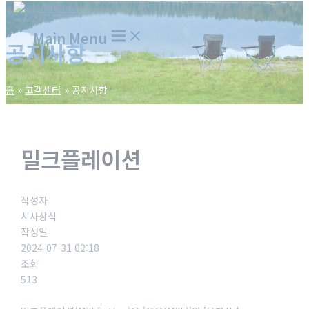
Main Menu
공지사항
홈
고객센터
공지사항
밀크플레이션
작성자
시사상식
작성일
2024-07-31 02:18
조회
513