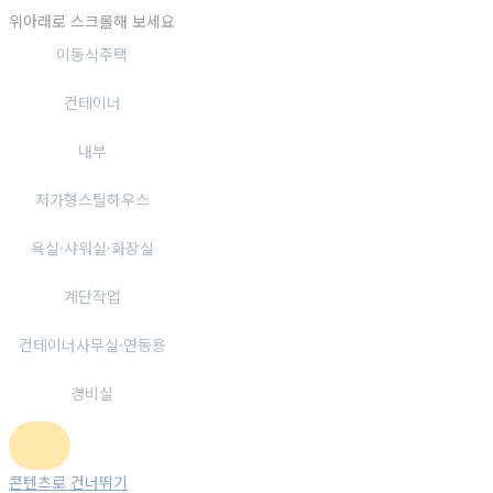
위아래로 스크롤해 보세요
이동식주택
컨테이너
내부
저가형스틸하우스
욕실·샤워실·화장실
계단작업
컨테이너사무실·연동용
경비실
콘텐츠로 건너뛰기