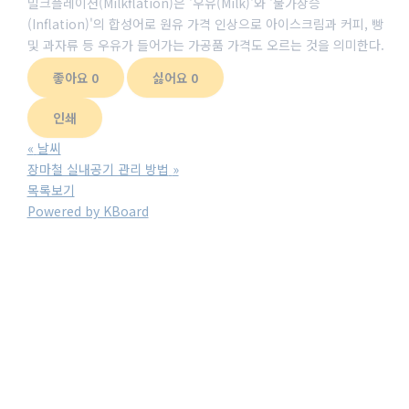
밀크플레이션(Milkflation)은 '우유(Milk)'와 '물가상승
(Inflation)'의 합성어로 원유 가격 인상으로 아이스크림과 커피, 빵
및 과자류 등 우유가 들어가는 가공품 가격도 오르는 것을 의미한다.
좋아요
0
싫어요
0
한
화
인쇄
어
«
날씨
린
장마철 실내공기 관리 방법
»
이
목록보기
보
Powered by KBoard
험
-
한
화
어
린
이
보
험