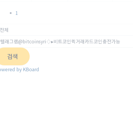
1
검색
owered by KBoard