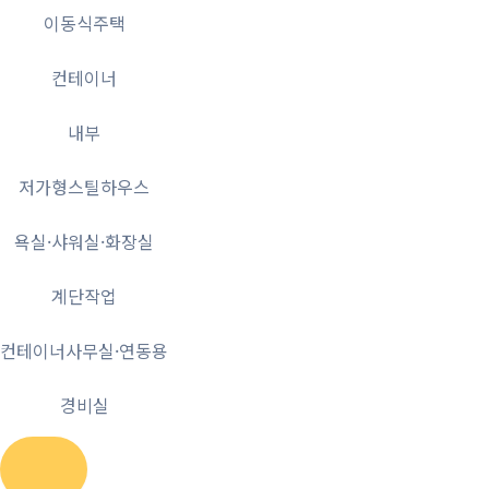
이동식주택
컨테이너
내부
저가형스틸하우스
욕실·샤워실·화장실
계단작업
컨테이너사무실·연동용
경비실