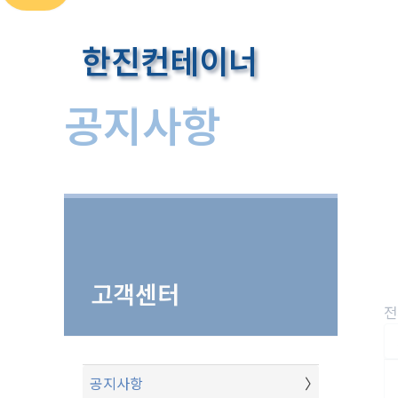
콘
텐
한진컨테이너
츠
로
공지사항
건
너
뛰
홈
고객센터
공지사항
기
고객센터
전
공지사항