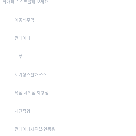
위아래로 스크롤해 보세요
이동식주택
컨테이너
내부
저가형스틸하우스
욕실·샤워실·화장실
계단작업
컨테이너사무실·연동용