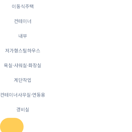
이동식주택
컨테이너
내부
저가형스틸하우스
욕실·샤워실·화장실
계단작업
컨테이너사무실·연동용
경비실