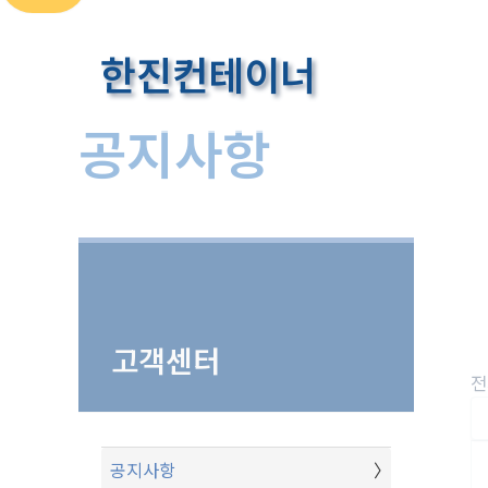
콘
텐
한진컨테이너
츠
로
공지사항
건
너
뛰
홈
고객센터
공지사항
기
고객센터
전
공지사항