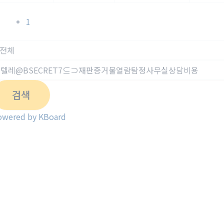
1
검색
owered by KBoard