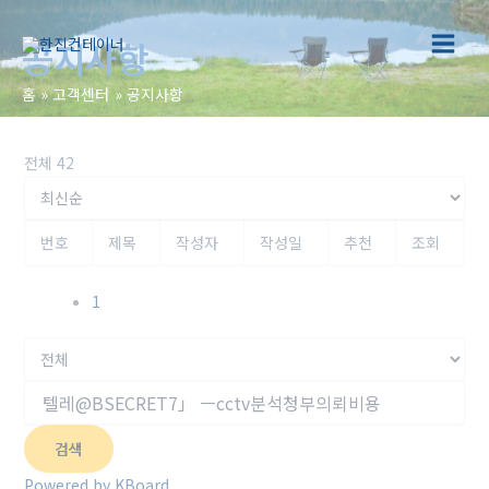
콘
텐
공지사항
Main
츠
로
홈
고객센터
공지사항
Menu
건
너
뛰
전체 42
기
번호
제목
작성자
작성일
추천
조회
1
검색
Powered by KBoard