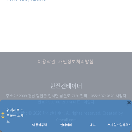
이용약관
개인정보처리방침
한진컨테이너
주소
: 52009 경남 함안군 칠서면 삼칠로 719
전화
: 055-587-2620
사업자
번호
: 505-08-21374
대표
: 이양자
위아래로 스
Copyright © 2026 한진컨테이너. All rights reserved. Created by
크롤해 보세
Yescall.com
요
이동식주택
컨테이너
내부
저가형스틸하우스