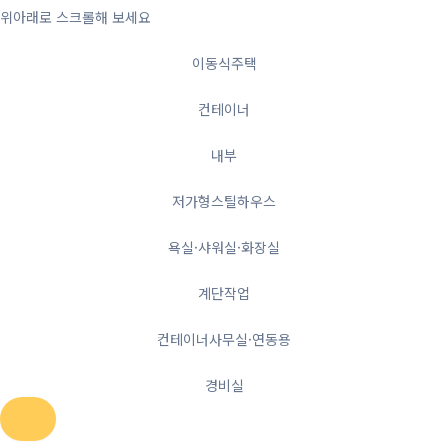
위아래로 스크롤해 보세요
이동식주택
컨테이너
내부
저가형스틸하우스
욕실·샤워실·화장실
계단작업
컨테이너사무실·연동용
경비실