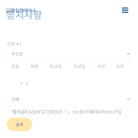
콘
텐
공지사항
Main
츠
로
홈
고객센터
공지사항
Menu
건
너
뛰
전체 42
기
번호
제목
작성자
작성일
추천
조회
1
검색