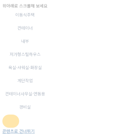
위아래로 스크롤해 보세요
이동식주택
컨테이너
내부
저가형스틸하우스
욕실·샤워실·화장실
계단작업
컨테이너사무실·연동용
경비실
콘텐츠로 건너뛰기