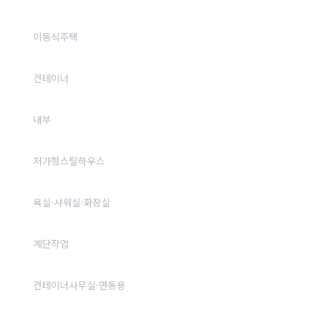
이동식주택
컨테이너
내부
저가형스틸하우스
욕실·샤워실·화장실
계단작업
컨테이너사무실·연동용