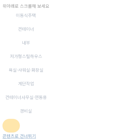
위아래로 스크롤해 보세요
이동식주택
컨테이너
내부
저가형스틸하우스
욕실·샤워실·화장실
계단작업
컨테이너사무실·연동용
경비실
콘텐츠로 건너뛰기