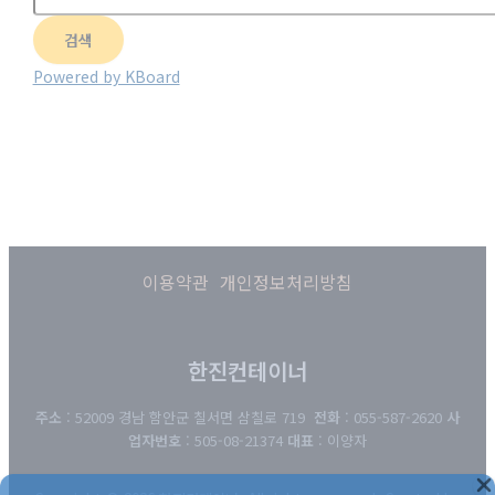
검색
Powered by KBoard
이용약관
개인정보처리방침
한진컨테이너
주소
: 52009 경남 함안군 칠서면 삼칠로 719
전화
: 055-587-2620
사
업자번호
: 505-08-21374
대표
: 이양자