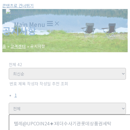
콘텐츠로 건너뛰기
Main Menu
공지사항
홈
고객센터
공지사항
전체 42
번호
제목
작성자
작성일
추천
조회
1