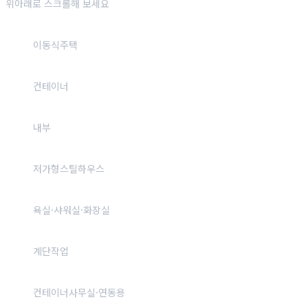
위아래로 스크롤해 보세요
이동식주택
컨테이너
내부
저가형스틸하우스
욕실·샤워실·화장실
계단작업
컨테이너사무실·연동용