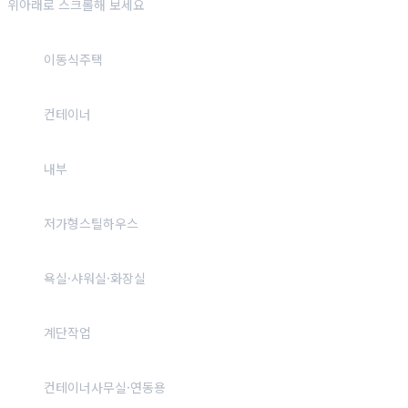
위아래로 스크롤해 보세요
이동식주택
컨테이너
내부
저가형스틸하우스
욕실·샤워실·화장실
계단작업
컨테이너사무실·연동용