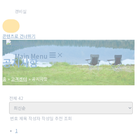
경비실
콘텐츠로 건너뛰기
Main Menu
공지사항
홈
고객센터
공지사항
전체 42
번호
제목
작성자
작성일
추천
조회
1