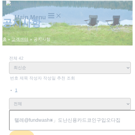
Main Menu
공지사항
홈
고객센터
공지사항
전체 42
번호
제목
작성자
작성일
추천
조회
1