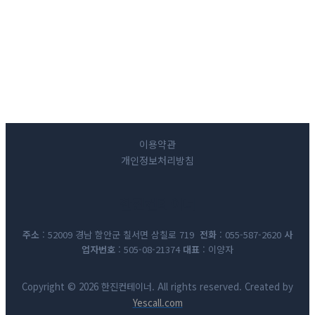
이용약관
개인정보처리방침
한진컨테이너
주소
: 52009 경남 함안군 칠서면 삼칠로 719
전화
: 055-587-2620
사
업자번호
: 505-08-21374
대표
: 이양자
Copyright © 2026 한진컨테이너. All rights reserved. Created by
Yescall.com