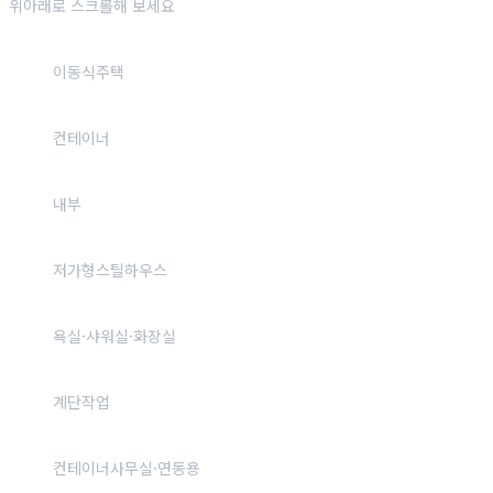
위아래로 스크롤해 보세요
이동식주택
컨테이너
내부
저가형스틸하우스
욕실·샤워실·화장실
계단작업
컨테이너사무실·연동용