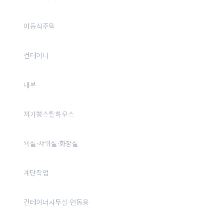
이동식주택
컨테이너
내부
저가형스틸하우스
욕실·샤워실·화장실
계단작업
컨테이너사무실·연동용