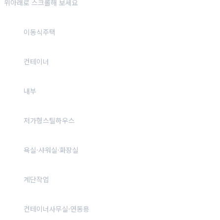
위아래로 스크롤해 보세요
이동식주택
컨테이너
내부
저가형스틸하우스
욕실·샤워실·화장실
계단작업
컨테이너사무실·연동용