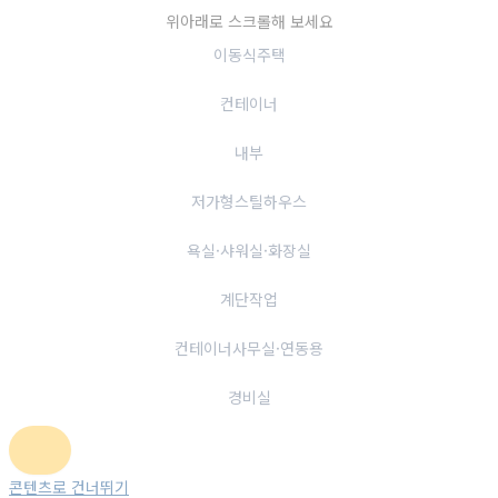
위아래로 스크롤해 보세요
이동식주택
컨테이너
내부
저가형스틸하우스
욕실·샤워실·화장실
계단작업
컨테이너사무실·연동용
경비실
콘텐츠로 건너뛰기