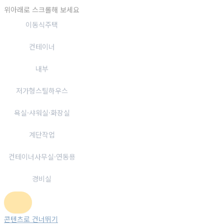
위아래로 스크롤해 보세요
이동식주택
컨테이너
내부
저가형스틸하우스
욕실·샤워실·화장실
계단작업
컨테이너사무실·연동용
경비실
콘텐츠로 건너뛰기