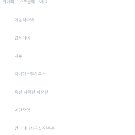
위아래로 스크롤해 보세요
이동식주택
컨테이너
내부
저가형스틸하우스
욕실·샤워실·화장실
계단작업
컨테이너사무실·연동용