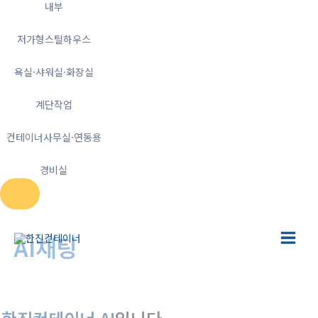
내부
저가형스틸하우스
욕실·샤워실·화장실
계단작업
컨테이너사무실·연동용
경비실
콘
텐
AI채팅
Main
츠
로
홈
AI채팅
Menu
건
너
뛰