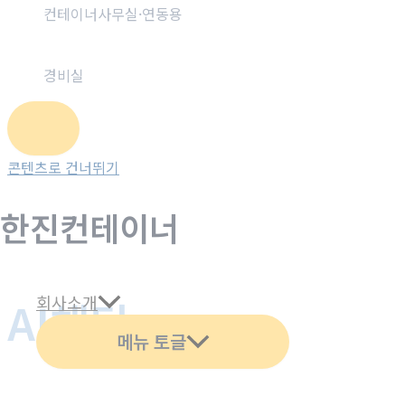
컨테이너사무실·연동용
경비실
콘텐츠로 건너뛰기
한진컨테이너
회사소개
AI채팅
메뉴 토글
홈
AI채팅