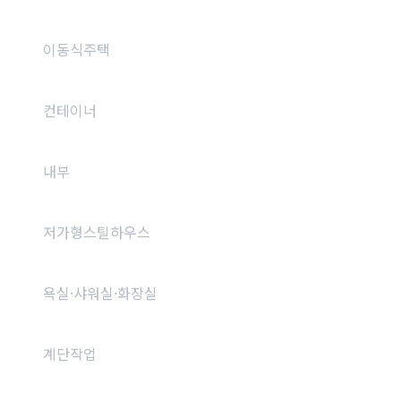
이동식주택
컨테이너
내부
저가형스틸하우스
욕실·샤워실·화장실
계단작업