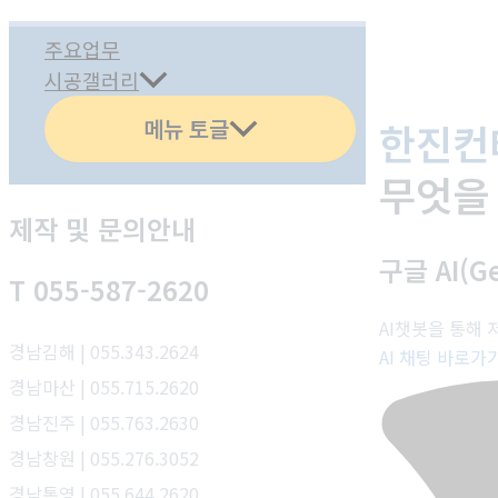
주요업무
시공갤러리
메뉴 토글
한진컨
무엇을
제작 및 문의안내
구글 AI(Ge
T 055-587-2620
AI챗봇을 통해
경남김해 | 055.343.2624
AI 채팅 바로가
경남마산 | 055.715.2620
경남진주 | 055.763.2630
경남창원 | 055.276.3052
경남통영 | 055.644.2620