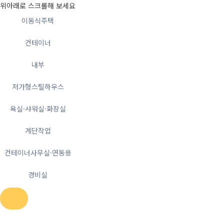
위아래로 스크롤해 보세요
이동식주택
컨테이너
내부
저가형스틸하우스
욕실·샤워실·화장실
계단작업
컨테이너사무실·연동용
경비실
콘