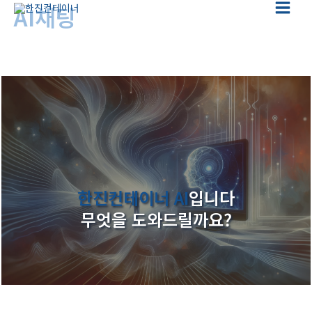
텐
AI채팅
Main
츠
로
홈
AI채팅
Menu
건
너
뛰
기
한진컨테이너 AI
입니다
무엇을 도와드릴까요?