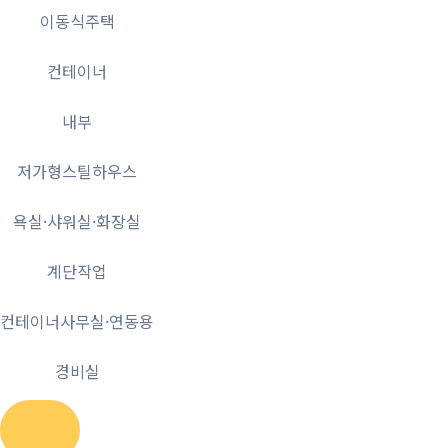
이동식주택
컨테이너
내부
저가형스틸하우스
욕실·샤워실·화장실
계단작업
컨테이너사무실·연동용
경비실