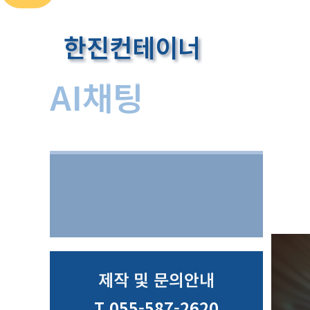
콘
텐
한진컨테이너
츠
로
AI채팅
건
너
뛰
홈
AI채팅
기
제작 및 문의안내
T 055-587-2620